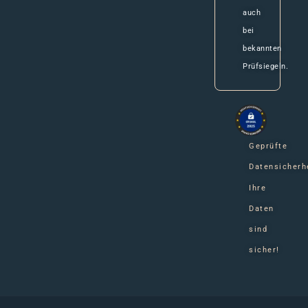
auch
bei
bekannten
Prüfsiegeln.
Geprüfte
Datensicherh
Ihre
Daten
sind
sicher!