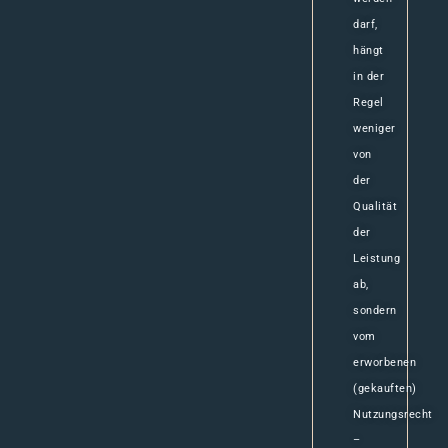
darf,
hängt
in der
Regel
weniger
von
der
Qualität
der
Leistung
ab,
sondern
vom
erworbenen
(gekauften)
Nutzungsrecht
–