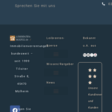
02
Sprechen Sie mit uns
Leibrenten-
Bekannt
Boerse
u.A. aus
Immobilienverrentungen
bundesweit –
seit 1999
Über Uns
Ihre Fragen
Ihre Meinung
Verrentungssystem für Makler
Wissen/Ratgeber
Tilsiter
Straße 8,
Was ist eine Immobilienverrentung?
Immobilienrente Ratgber
Vertragssicherheit bei Leibrente und Wohnrecht
Wohnrecht oder Niessbrauch?
News
45470
Unsere
Mülheim
Kundinnen
BVIV: Seriös oder Täuschung?
Deutsche Leibrenten: Übernahme
E&V LiquidHome am Ende
und
Kunden
Folgen Sie