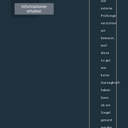
Auf
Informationen
externe
erhalten
Prüfsiegel
verzichten
wir
bewusst,
weil
diese
so gut
wie
keine
Aussagkraft
haben.
Denn
ob ein
Siegel
genutzt
werden