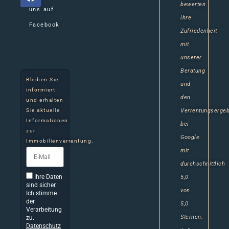
bewerten
uns auf
ihre
Facebook
Zufriedenheit
mit
unserer
Beratung
Bleiben Sie
und
informiert
den
und erhalten
Sie aktuelle
Verrentungserge
Informationen
bei
zur
Google
Immobilienverrentung.
mit
durchschnittlich
Ihre Daten
5,0
sind sicher.
von
Ich stimme
der
5,0
Verarbeitung
Sternen.
zu.
Datenschutz