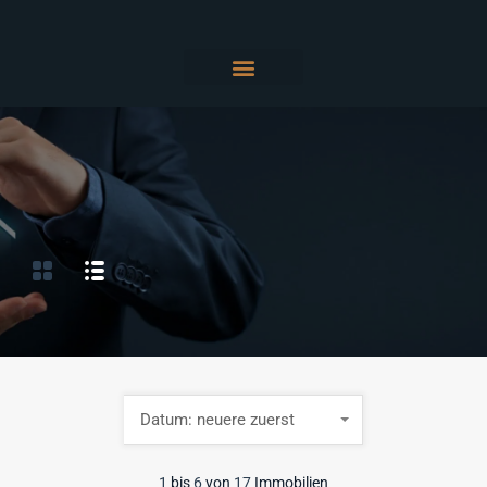
Datum: neuere zuerst
1
bis
6
von
17
Immobilien